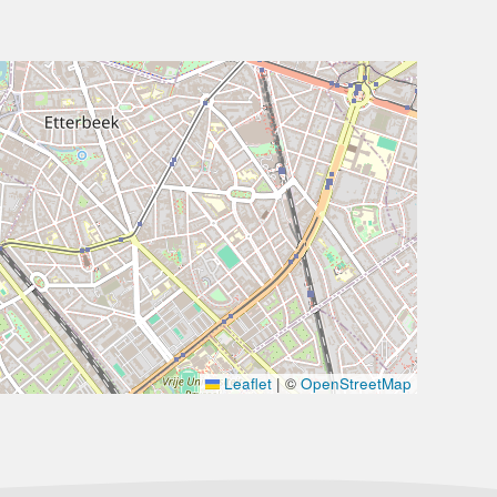
Leaflet
|
©
OpenStreetMap