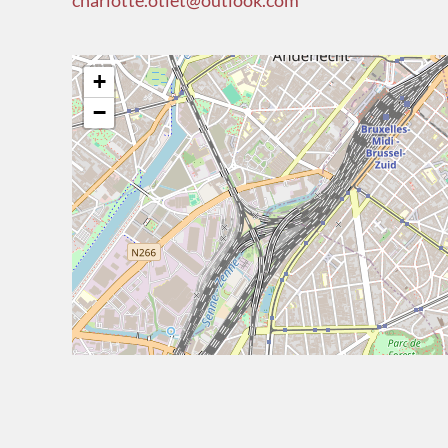
charlotte.otlet@outlook.com
+
−