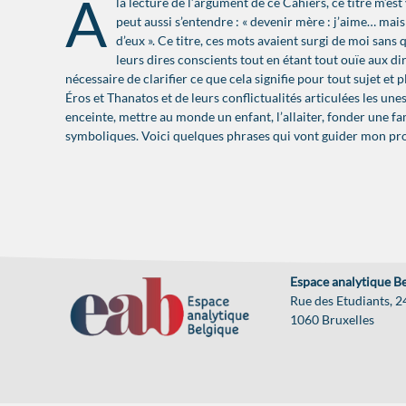
À
la lecture de l’argument de ce Cahiers, ce titre m’e
peut aussi s’entendre : « devenir mère : j’aime… mai
d’eux ». Ce titre, ces mots avaient surgi de moi sans
leurs dires conscients tout en étant tout ouïe aux di
nécessaire de clarifier ce que cela signifie pour tout sujet et
Éros et Thanatos et de leurs conflictualités articulées les une
enceinte, mettre au monde un enfant, l’allaiter, fonder une fami
symboliques. Voici quelques phrases qui vont guider mon prop
Espace analytique B
Rue des Etudiants, 2
1060 Bruxelles