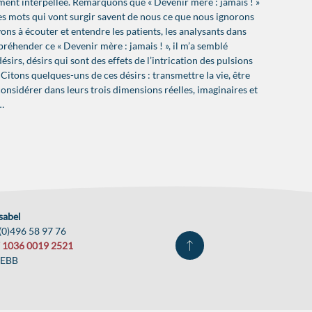
ément interpellée. Remarquons que « Devenir mère : jamais ! »
 les mots qui vont surgir savent de nous ce que nous ignorons
vons à écouter et entendre les patients, les analysants dans
préhender ce « Devenir mère : jamais ! », il m’a semblé
irs, désirs qui sont des effets de l’intrication des pulsions
 Citons quelques-uns de ces désirs : transmettre la vie, être
à considérer dans leurs trois dimensions réelles, imaginaires et
…
Isabel
(0)496 58 97 76
 1036 0019 2521
BEBB