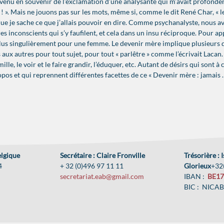
st venu en souvenir de l’exclamation d’une analysante qui m’avait profond
s ! ». Mais ne jouons pas sur les mots, même si, comme le dit René Char, «
 que je sache ce que j’allais pouvoir en dire. Comme psychanalyste, nous a
res inconscients qui s’y faufilent, et cela dans un insu réciproque. Pour ap
 plus singulièrement pour une femme. Le devenir mère implique plusieurs dés
s aux autres pour tout sujet, pour tout « parlêtre » comme l’écrivait Lacan.
lle, le voir et le faire grandir, l’éduquer, etc. Autant de désirs qui sont 
os et qui reprennent différentes facettes de ce « Devenir mère : jamais 
elgique
Secrétaire : Claire Fronville
Trésorière : 
4
+ 32 (0)496 97 11 11
Glorieux
+32
secretariat.eab@gmail.com
IBAN :
BE17
BIC : NICA